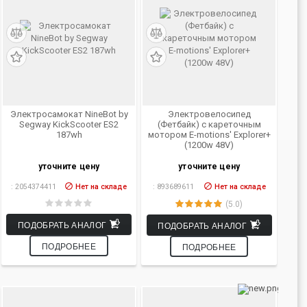
Электросамокат NineBot by
Электровелосипед
Segway KickScooter ES2
(Фетбайк) с кареточным
187wh
мотором E-motions' Explorer+
(1200w 48V)
уточните цену
уточните цену
:
2054374411
Нет на складе
:
893689611
Нет на складе
(5.0)
ПОДОБРАТЬ АНАЛОГ
ПОДОБРАТЬ АНАЛОГ
ПОДРОБНЕЕ
ПОДРОБНЕЕ