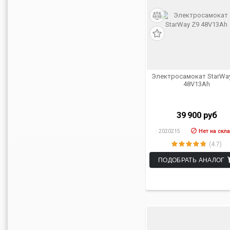
Электросамокат StarWa
48V13Ah
39 900
руб
:
2020215
Нет на скл
(4.7)
ПОДОБРАТЬ АНАЛОГ