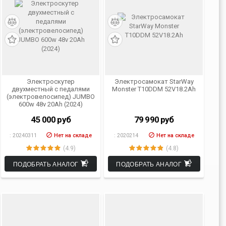
Электроскутер
Электросамокат StarWay
двухместный с педалями
Monster T10DDM 52V18.2Ah
(электровелосипед) JUMBO
600w 48v 20Ah (2024)
45 000
руб
79 990
руб
:
20240311
Нет на складе
:
2020214
Нет на складе
(4.9)
(4.8)
ПОДОБРАТЬ АНАЛОГ
ПОДОБРАТЬ АНАЛОГ