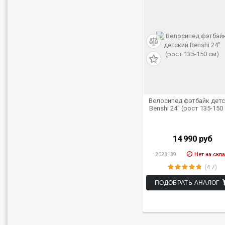
Велосипед фэтбайк дет
Benshi 24'' (рост 135-150
14 990
руб
:
2023139
Нет на скл
(4.7)
ПОДОБРАТЬ АНАЛОГ