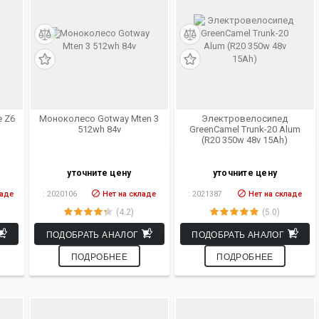
e Z6
Моноколесо Gotway Mten 3
Электровелосипед
512wh 84v
GreenCamel Trunk-20 Alum
(R20 350w 48v 15Ah)
уточните цену
уточните цену
ладе
:
2020106
Нет на складе
:
2021387
Нет на складе
(4.2)
(5.0)
ПОДОБРАТЬ АНАЛОГ
ПОДОБРАТЬ АНАЛОГ
ПОДРОБНЕЕ
ПОДРОБНЕЕ