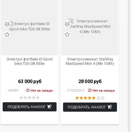
Электро фэтбайк El-Sport
Электросамокат StarWay
bike TDE-08 500w
MaxSpeed Mini 4 (48v 13Ah)
63 000
руб
28 000
руб
:
367811
Нет на складе
:
1715222211
Нет на складе
(5.0)
ПОДОБРАТЬ АНАЛОГ
ПОДОБРАТЬ АНАЛОГ