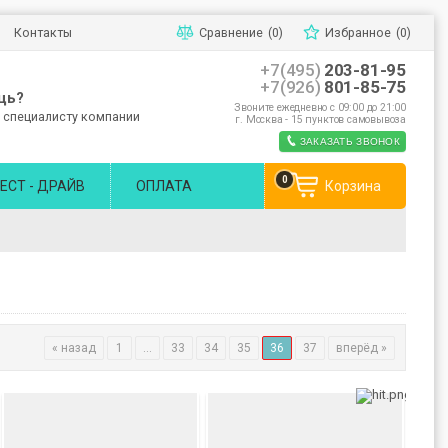
Контакты
Сравнение
(0)
Избранное
(0)
+7(495)
203-81-95
+7(926)
801-85-75
щь?
Звоните ежедневно с 09:00 до 21:00
 специалисту компании
г. Москва - 15 пунктов самовывоза
ЗАКАЗАТЬ ЗВОНОК
0
ЕСТ - ДРАЙВ
ОПЛАТА
Корзина
« назад
1
...
33
34
35
36
37
вперёд »