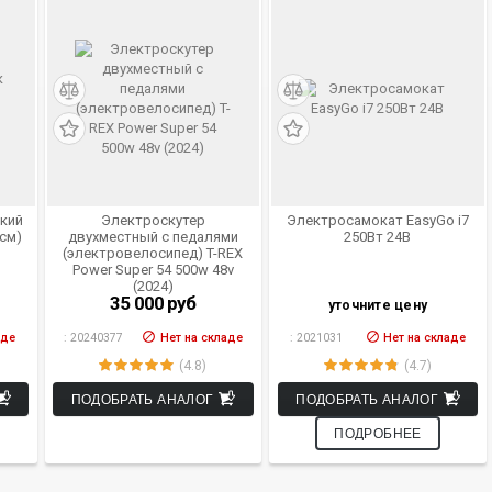
ский
Электроскутер
Электросамокат EasyGo i7
 см)
двухместный с педалями
250Вт 24В
(электровелосипед) T-REX
Power Super 54 500w 48v
(2024)
35 000
руб
уточните цену
аде
:
20240377
Нет на складе
:
2021031
Нет на складе
(4.8)
(4.7)
ПОДОБРАТЬ АНАЛОГ
ПОДОБРАТЬ АНАЛОГ
ПОДРОБНЕЕ