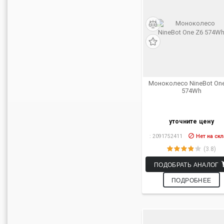
Моноколесо NineBot On
574Wh
уточните цену
:
2091752411
Нет на ск
(3.8)
ПОДОБРАТЬ АНАЛОГ
ПОДРОБНЕЕ