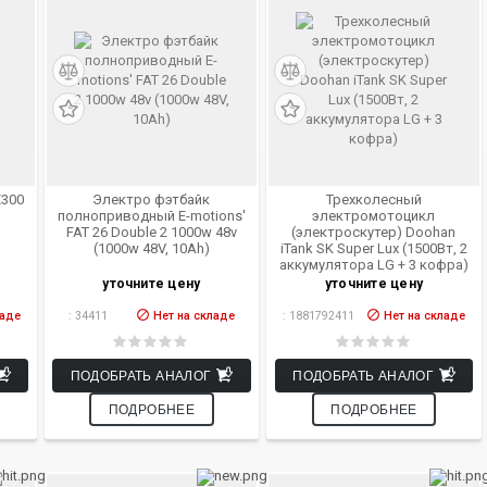
E300
Электро фэтбайк
Трехколесный
полноприводный E-motions'
электромотоцикл
FAT 26 Double 2 1000w 48v
(электроскутер) Doohan
(1000w 48V, 10Ah)
iTank SK Super Lux (1500Вт, 2
аккумулятора LG + 3 кофра)
уточните цену
уточните цену
ладе
:
34411
Нет на складе
:
1881792411
Нет на складе
ПОДОБРАТЬ АНАЛОГ
ПОДОБРАТЬ АНАЛОГ
ПОДРОБНЕЕ
ПОДРОБНЕЕ