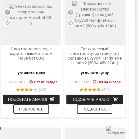
Электровелосипед с
Трехколесный
кареточным мотором
электроскутер (трицикл)
Hoverbot CB-3
складной OxyVolt HandyTrike
Li-ion v.2 (500w 48V 12Ah)
уточните цену
уточните цену
:
1742517811
Нет на складе
:
2035591412
Нет на складе
(3.6)
(5.0)
ПОДОБРАТЬ АНАЛОГ
ПОДОБРАТЬ АНАЛОГ
ПОДРОБНЕЕ
ПОДРОБНЕЕ