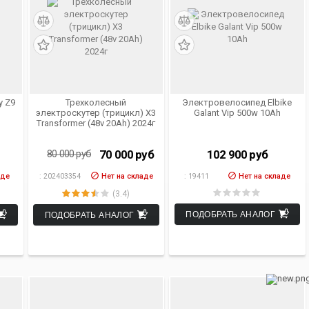
СКИДКА 10 000 РУБ
y Z9
Трехколесный
Электровелосипед Elbike
электроскутер (трицикл) X3
Galant Vip 500w 10Ah
Transformer (48v 20Ah) 2024г
70 000
руб
102 900
руб
80 000
руб
аде
:
202403354
Нет на складе
:
19411
Нет на складе
(3.4)
ПОДОБРАТЬ АНАЛОГ
ПОДОБРАТЬ АНАЛОГ