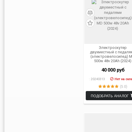
Электроскутер
двухместный с педаля
(электровелосипед) 
500w 48v 20Ah (2024)
40 000
руб
:
20240313
Нет на скл
(5.0)
ПОДОБРАТЬ АНАЛОГ