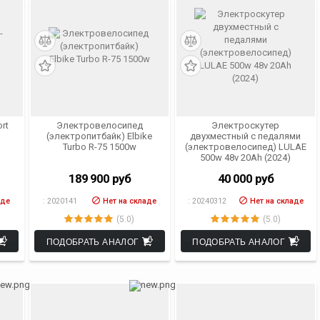
rt
Электровелосипед
Электроскутер
(электропитбайк) Elbike
двухместный с педалями
Turbo R-75 1500w
(электровелосипед) LULAE
500w 48v 20Ah (2024)
189 900
руб
40 000
руб
аде
:
2020141
Нет на складе
:
20240312
Нет на складе
(5.0)
(5.0)
ПОДОБРАТЬ АНАЛОГ
ПОДОБРАТЬ АНАЛОГ