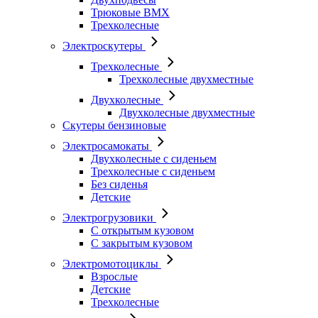
Трюковые BMX
Трехколесные
Электроскутеры
Трехколесные
Трехколесные двухместные
Двухколесные
Двухколесные двухместные
Скутеры бензиновые
Электросамокаты
Двухколесные с сиденьем
Трехколесные с сиденьем
Без сиденья
Детские
Электрогрузовики
С открытым кузовом
С закрытым кузовом
Электромотоциклы
Взрослые
Детские
Трехколесные