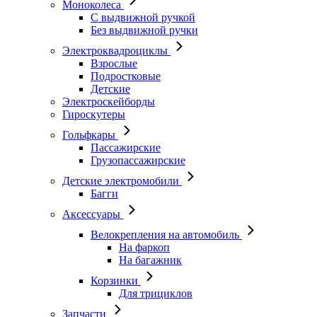
Моноколеса
С выдвижной ручкой
Без выдвижной ручки
Электроквадроциклы
Взрослые
Подростковые
Детские
Электроскейборды
Гироскутеры
Гольфкары
Пассажирские
Грузопассажирские
Детские электромобили
Багги
Аксессуары
Велокрепления на автомобиль
На фаркоп
На багажник
Корзинки
Для трициклов
Запчасти