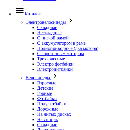
Каталог
Электровелосипеды
Складные
Нескладные
С низкой рамой
С аккумулятором в раме
Полноприводные (два мотора)
С кареточным мотором
Трехколесные
Электро фэтбайки
Электропитбайки
Велосипеды
Взрослые
Детские
Горные
Фэтбайки
Полуфэтбайки
Дорожные
На литых дисках
На спицах
Складные
Двухподвесы