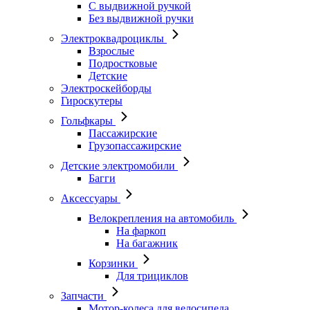
С выдвижной ручкой
Без выдвижной ручки
Электроквадроциклы
Взрослые
Подростковые
Детские
Электроскейборды
Гироскутеры
Гольфкары
Пассажирские
Грузопассажирские
Детские электромобили
Багги
Аксессуары
Велокрепления на автомобиль
На фаркоп
На багажник
Корзинки
Для трициклов
Запчасти
Мотор-колеса для велосипеда