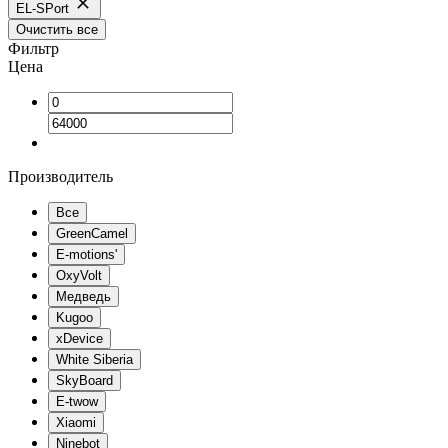
EL-SPort
Очистить все
Фильтр
Цена
Производитель
Все
GreenCamel
E-motions'
OxyVolt
Медведь
Kugoo
xDevice
White Siberia
SkyBoard
E-twow
Xiaomi
Ninebot