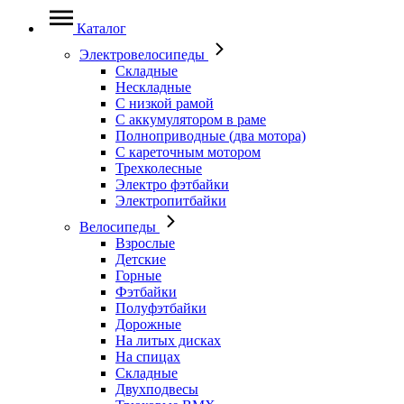
Каталог
Электровелосипеды
Складные
Нескладные
С низкой рамой
С аккумулятором в раме
Полноприводные (два мотора)
С кареточным мотором
Трехколесные
Электро фэтбайки
Электропитбайки
Велосипеды
Взрослые
Детские
Горные
Фэтбайки
Полуфэтбайки
Дорожные
На литых дисках
На спицах
Складные
Двухподвесы