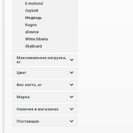
E-motions'
OxyVolt
Медведь
Kugoo
xDevice
White Siberia
SkyBoard
Xiaomi
Максимальная нагрузка,
Ninebot
кг
MiniMotors
Цвет
GT
Inmotion
Вес нетто, кг
StarWay
EL-SPort
Марка
Green
Наличие в магазинах
Поставщик