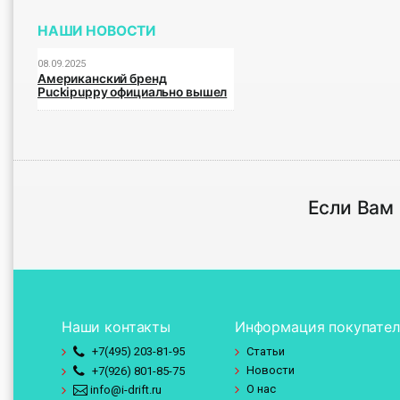
НАШИ НОВОСТИ
08.09.2025
Американский бренд
Puckipuppy официально вышел
на российский рынок
Если Вам
Наши контакты
Информация покупате
+7(495)
203-81-95
Статьи
Новости
+7(926)
801-85-75
О нас
info@i-drift.ru