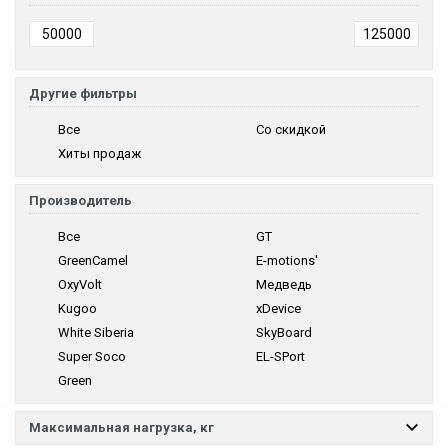
Другие фильтры
Все
Со скидкой
Хиты продаж
Производитель
Все
GT
GreenCamel
E-motions'
OxyVolt
Медведь
Kugoo
xDevice
White Siberia
SkyBoard
Super Soco
EL-SPort
Green
Максимальная нагрузка, кг