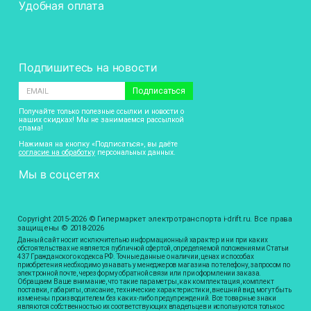
Удобная оплата
Подпишитесь на новости
Подписаться
Получайте только полезные ссылки и новости о
наших скидках! Мы не занимаемся рассылкой
спама!
Нажимая на кнопку «Подписаться», вы даёте
согласие на обработку
персональных данных.
Мы в соцсетях
Copyright 2015-2026 © Гипермаркет электротранспорта i-drift.ru. Все права
защищены © 2018-2026
Данный сайт носит исключительно информационный характер и ни при каких
обстоятельствах не является публичной офертой, определяемой положениями Статьи
437 Гражданского кодекса РФ. Точные данные о наличии, ценах и способах
приобретения необходимо узнавать у менеджеров магазина по телефону, запросом по
электронной почте, через форму обратной связи или при оформлении заказа.
Обращаем Ваше внимание, что такие параметры, как комплектация, комплект
поставки, габариты, описание, технические характеристики, внешний вид могут быть
изменены производителем без каких-либо предупреждений. Все товарные знаки
являются собственностью их соответствующих владельцев и используются только с