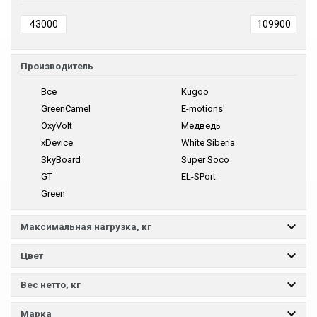
Производитель
Все
Kugoo
GreenCamel
E-motions'
OxyVolt
Медведь
xDevice
White Siberia
SkyBoard
Super Soco
GT
EL-SPort
Green
Максимальная нагрузка, кг
Цвет
Вес нетто, кг
Марка