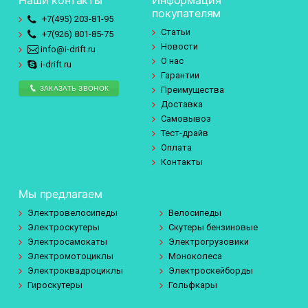
Наши контакты
Информация
покупателям
+7(495)
203-81-95
Статьи
+7(926)
801-85-75
Новости
info@i-drift.ru
О нас
i-drift.ru
Гарантии
ЗАКАЗАТЬ ЗВОНОК
Преимущества
Доставка
Самовывоз
Тест-драйв
Оплата
Контакты
Мы предлагаем
Электровелосипеды
Велосипеды
Электроскутеры
Скутеры бензиновые
Электросамокаты
Электрогрузовики
Электромотоциклы
Моноколеса
Электроквадроциклы
Электроскейборды
Гироскутеры
Гольфкары