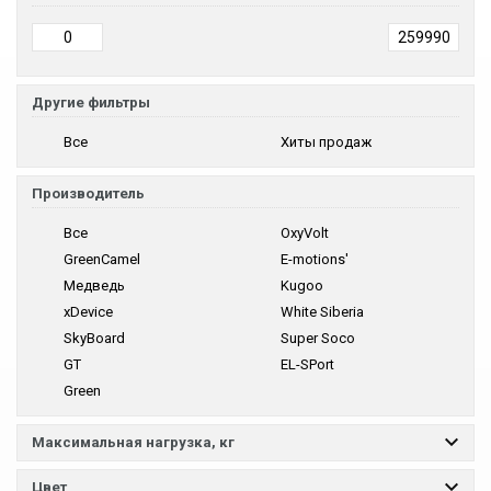
Другие фильтры
Все
Хиты продаж
Производитель
Все
OxyVolt
GreenCamel
E-motions'
Медведь
Kugoo
xDevice
White Siberia
SkyBoard
Super Soco
GT
EL-SPort
Green
Максимальная нагрузка, кг
Цвет