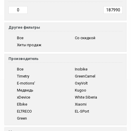
Другие фильтры
Все
Со скидкой
Хиты продаж
Производитель
Все
Inobike
Timetry
GreenCamel
E-motions'
OxyVolt
Медведь
Kugoo
xDevice
White Siberia
Elbike
Xiaomi
ELTRECO
EL-SPort
Green