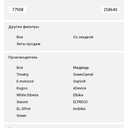
Другие фильтры
Все
Со скидкой
Хиты продаж
Производитель
Все
Медведь
Timetry
GreenCamel
E-motions'
OxyVolt
Kugoo
xDevice
White Siberia
Elbike
Xiaomi
ELTRECO
EL-SPort
Inobike
Green