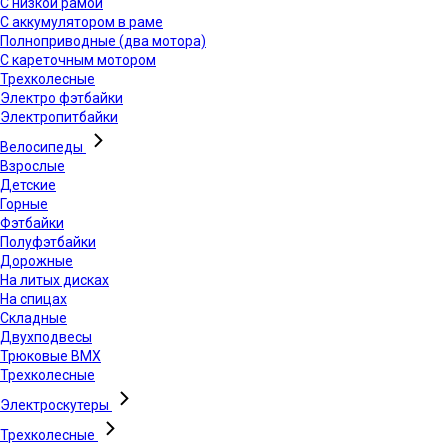
С низкой рамой
С аккумулятором в раме
Полноприводные (два мотора)
С кареточным мотором
Трехколесные
Электро фэтбайки
Электропитбайки
Велосипеды
Взрослые
Детские
Горные
Фэтбайки
Полуфэтбайки
Дорожные
На литых дисках
На спицах
Складные
Двухподвесы
Трюковые BMX
Трехколесные
Электроскутеры
Трехколесные