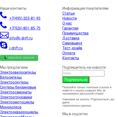
Наши контакты
Информация покупателям
Статьи
+7(495)
203-81-95
Новости
О нас
+7(926)
801-85-75
Гарантии
Преимущества
info@i-drift.ru
Доставка
Самовывоз
i-drift.ru
Тест-драйв
Оплата
ЗАКАЗАТЬ ЗВОНОК
Контакты
Мы предлагаем
Подпишитесь на новости
Электровелосипеды
Велосипеды
Подписаться
Электроскутеры
Скутеры бензиновые
Получайте только полезные ссылки и
новости о наших скидках! Мы не
Электросамокаты
занимаемся рассылкой спама!
Электрогрузовики
Нажимая на кнопку «Подписаться», вы
Электромотоциклы
даёте
согласие на обработку
персональных данных.
Моноколеса
Электроквадроциклы
Мы в соцсетях