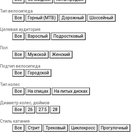
Тип велосипеда
Все
Горный (MTB)
Дорожный
Шоссейный
Целевая аудитория
Все
Взрослый
Подростковый
Пол
Все
Мужской
Женский
Подтип велосипеда
Все
Городской
Тип колес
Все
На спицах
На литых дисках
Диаметр колес, дюймов
Все
26
27.5
28
Стиль катания
Все
Стрит
Трековый
Циклокросс
Прогулочный