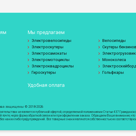
лям
Мы предлагаем
Электровелосипеды
Велосипеды
Электроскутеры
Скутеры бензино
Электросамокаты
Электрогрузовик
Электромотоциклы
Моноколеса
Электроквадроциклы
Электроскейбор
Гироскутеры
Гольфкары
Удобная оплата
права защищены © 2018-2026
ятельствах не является публичной офертой, определяемой положениями Статьи 437 Гражданского
ой почте, через форму обратной связи или при оформлении заказа. Обращаем Ваше внимание, что
без каких-либо предупреждений. Все товарные знаки являются собственностью их соответствую