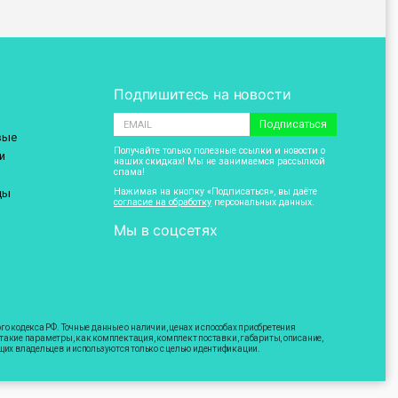
Подпишитесь на новости
Подписаться
вые
Получайте только полезные ссылки и новости о
и
наших скидках! Мы не занимаемся рассылкой
спама!
Нажимая на кнопку «Подписаться», вы даёте
ды
согласие на обработку
персональных данных.
Мы в соцсетях
 кодекса РФ. Точные данные о наличии, ценах и способах приобретения
 такие параметры, как комплектация, комплект поставки, габариты, описание,
щих владельцев и используются только с целью идентификации.