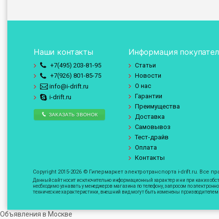
Наши контакты
Информация покупате
+7(495)
203-81-95
Статьи
Новости
+7(926)
801-85-75
О нас
info@i-drift.ru
Гарантии
i-drift.ru
Преимущества
ЗАКАЗАТЬ ЗВОНОК
Доставка
Самовывоз
Тест-драйв
Оплата
Контакты
Copyright 2015-2026 © Гипермаркет электротранспорта i-drift.ru. Все 
Данный сайт носит исключительно информационный характер и ни при каких обсто
необходимо узнавать у менеджеров магазина по телефону, запросом по электронн
технические характеристики, внешний вид могут быть изменены производителем 
Объявления в Москве