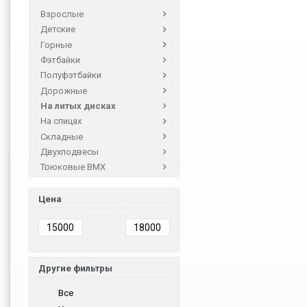
Взрослые
Детские
Горные
Фэтбайки
Полуфэтбайки
Дорожные
На литых дисках
На спицах
Складные
Двухподвесы
Трюковые BMX
Трехколесные
Цена
Другие фильтры
Все