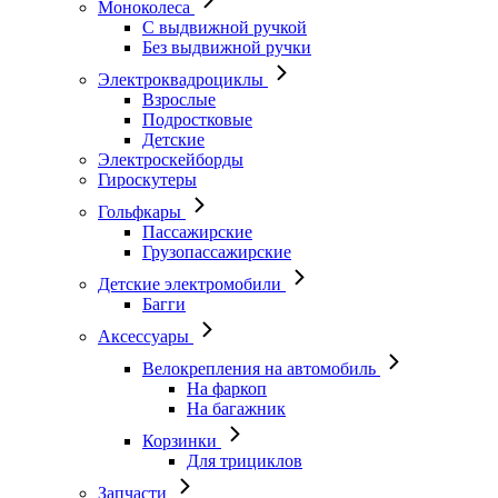
Моноколеса
С выдвижной ручкой
Без выдвижной ручки
Электроквадроциклы
Взрослые
Подростковые
Детские
Электроскейборды
Гироскутеры
Гольфкары
Пассажирские
Грузопассажирские
Детские электромобили
Багги
Аксессуары
Велокрепления на автомобиль
На фаркоп
На багажник
Корзинки
Для трициклов
Запчасти