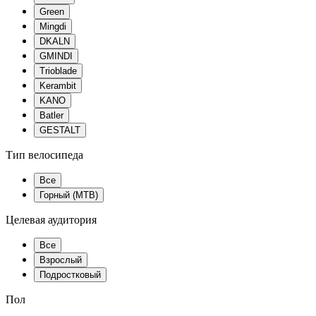
Green
Mingdi
DKALN
GMINDI
Trioblade
Kerambit
KANO
Batler
GESTALT
Тип велосипеда
Все
Горный (MTB)
Целевая аудитория
Все
Взрослый
Подростковый
Пол