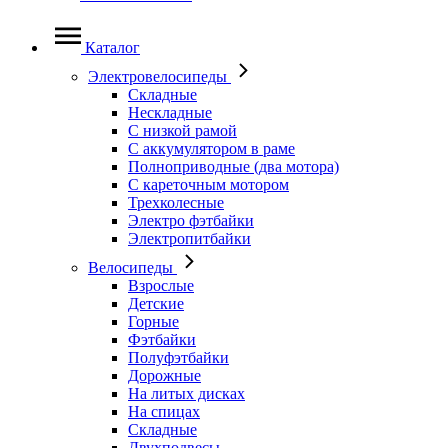
Каталог
Электровелосипеды
Складные
Нескладные
С низкой рамой
С аккумулятором в раме
Полноприводные (два мотора)
С кареточным мотором
Трехколесные
Электро фэтбайки
Электропитбайки
Велосипеды
Взрослые
Детские
Горные
Фэтбайки
Полуфэтбайки
Дорожные
На литых дисках
На спицах
Складные
Двухподвесы