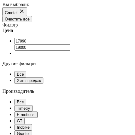
Вы выбрали:
Grantel
Очистить все
Фильтр
Цена
Другие фильтры
Все
Хиты продаж
Производитель
Все
Timetry
E-motions'
GT
Inobike
Grantel