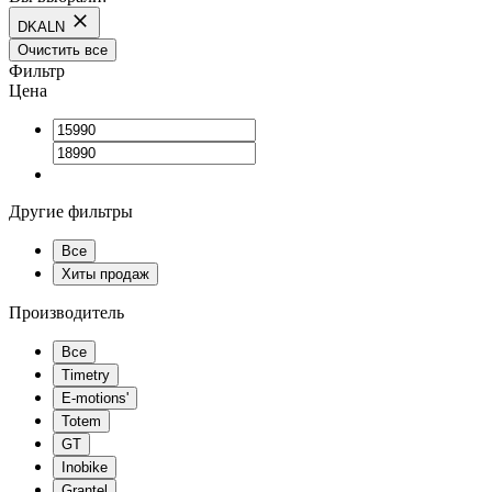
DKALN
Очистить все
Фильтр
Цена
Другие фильтры
Все
Хиты продаж
Производитель
Все
Timetry
E-motions'
Totem
GT
Inobike
Grantel