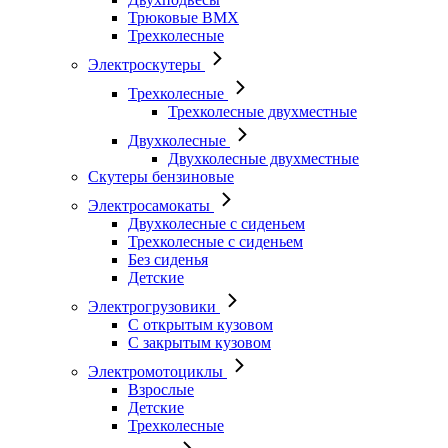
Трюковые BMX
Трехколесные
Электроскутеры
Трехколесные
Трехколесные двухместные
Двухколесные
Двухколесные двухместные
Скутеры бензиновые
Электросамокаты
Двухколесные с сиденьем
Трехколесные с сиденьем
Без сиденья
Детские
Электрогрузовики
С открытым кузовом
С закрытым кузовом
Электромотоциклы
Взрослые
Детские
Трехколесные