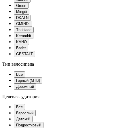
Green
Mingdi
DKALN
GMINDI
Trioblade
Kerambit
KANO
Batler
GESTALT
Тип велосипеда
Все
Горный (MTB)
Дорожный
Целевая аудитория
Все
Взрослый
Детский
Подростковый