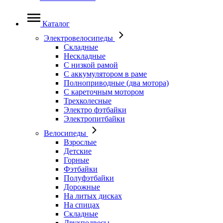
Каталог
Электровелосипеды
Складные
Нескладные
С низкой рамой
С аккумулятором в раме
Полноприводные (два мотора)
С кареточным мотором
Трехколесные
Электро фэтбайки
Электропитбайки
Велосипеды
Взрослые
Детские
Горные
Фэтбайки
Полуфэтбайки
Дорожные
На литых дисках
На спицах
Складные
Двухподвесы