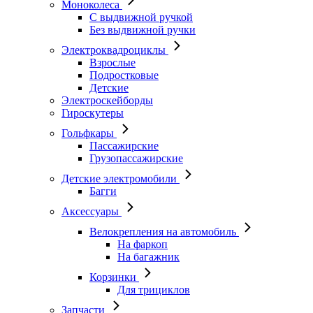
Моноколеса
С выдвижной ручкой
Без выдвижной ручки
Электроквадроциклы
Взрослые
Подростковые
Детские
Электроскейборды
Гироскутеры
Гольфкары
Пассажирские
Грузопассажирские
Детские электромобили
Багги
Аксессуары
Велокрепления на автомобиль
На фаркоп
На багажник
Корзинки
Для трициклов
Запчасти