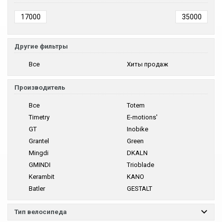
Другие фильтры
Все
Хиты продаж
Производитель
Все
Totem
Timetry
E-motions'
GT
Inobike
Grantel
Green
Mingdi
DKALN
GMINDI
Trioblade
Kerambit
KANO
Batler
GESTALT
Тип велосипеда