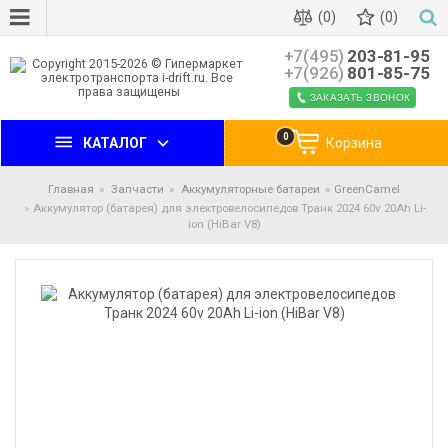
(0)
(0)
+7(495)
203-81-95
+7(926)
801-85-75
ЗАКАЗАТЬ ЗВОНОК
0
КАТАЛОГ
Корзина
Главная
Запчасти
Аккумуляторные батареи
GreenCamel
Аккумулятор (батарея) для электровелосипедов Транк 2024 60v 20Ah Li-
ion (HiBar V8)