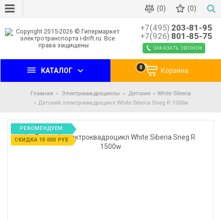
(0)
(0)
+7(495)
203-81-95
+7(926)
801-85-75
ЗАКАЗАТЬ ЗВОНОК
0
КАТАЛОГ
Корзина
Главная
Электроквадроциклы
Детские
White Siberia
Детский электроквадроцикл White Siberia Sneg R 1500w
РЕКОМЕНДУЕМ
СКИДКА 10 000 РУБ