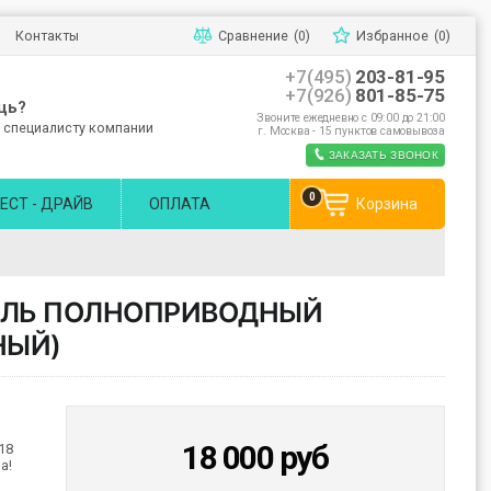
Контакты
Сравнение
(0)
Избранное
(0)
+7(495)
203-81-95
+7(926)
801-85-75
щь?
Звоните ежедневно с 09:00 до 21:00
 специалисту компании
г. Москва - 15 пунктов самовывоза
ЗАКАЗАТЬ ЗВОНОК
0
ЕСТ - ДРАЙВ
ОПЛАТА
Корзина
ИЛЬ ПОЛНОПРИВОДНЫЙ
НЫЙ)
18 000
руб
18
а!