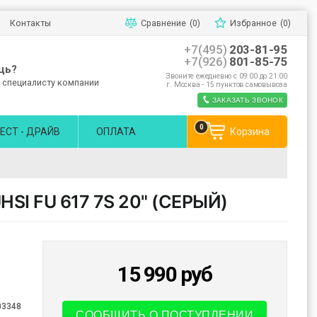
Контакты
Сравнение
(0)
Избранное
(0)
+7(495)
203-81-95
+7(926)
801-85-75
щь?
Звоните ежедневно с 09:00 до 21:00
 специалисту компании
г. Москва - 15 пунктов самовывоза
ЗАКАЗАТЬ ЗВОНОК
0
ЕСТ - ДРАЙВ
ОПЛАТА
Корзина
I FU 617 7S 20" (СЕРЫЙ)
15 990
руб
03348
СООБЩИТЬ О ПОСТУПЛЕНИИ