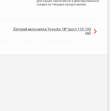
для наших заказчиков и фиксированные
скидки на текущие предложения.
Детский велосипед Yoyodis 18" (рост 115-130
см)