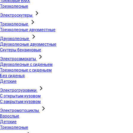
Трюковые BMX
Трехколесные
Электроскутеры
Трехколесные
Трехколесные двухместные
Двухколесные
Двухколесные двухместные
Скутеры бензиновые
Электросамокаты
Двухколесные с сиденьем
Трехколесные с сиденьем
Без сиденья
Детские
Электрогрузовики
С открытым кузовом
С закрытым кузовом
Электромотоциклы
Взрослые
Детские
Трехколесные