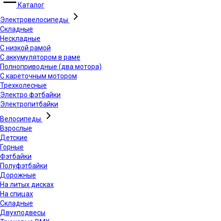
Каталог
Электровелосипеды
Складные
Нескладные
С низкой рамой
С аккумулятором в раме
Полноприводные (два мотора)
С кареточным мотором
Трехколесные
Электро фэтбайки
Электропитбайки
Велосипеды
Взрослые
Детские
Горные
Фэтбайки
Полуфэтбайки
Дорожные
На литых дисках
На спицах
Складные
Двухподвесы