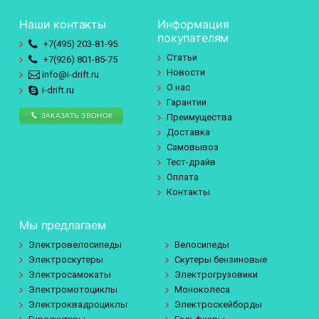
Наши контакты
Информация
покупателям
+7(495)
203-81-95
Статьи
+7(926)
801-85-75
Новости
info@i-drift.ru
О нас
i-drift.ru
Гарантии
ЗАКАЗАТЬ ЗВОНОК
Преимущества
Доставка
Самовывоз
Тест-драйв
Оплата
Контакты
Мы предлагаем
Электровелосипеды
Велосипеды
Электроскутеры
Скутеры бензиновые
Электросамокаты
Электрогрузовики
Электромотоциклы
Моноколеса
Электроквадроциклы
Электроскейборды