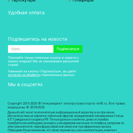
Гироскутеры
Гольфкары
Удобная оплата
Подпишитесь на новости
Подписаться
Получайте только полезные ссылки и новости о
наших скидках! Мы не занимаемся рассылкой
спама!
Нажимая на кнопку «Подписаться», вы даёте
согласие на обработку
персональных данных.
Мы в соцсетях
Copyright 2015-2026 © Гипермаркет электротранспорта i-drift.ru. Все права
защищены © 2018-2026
Данный сайт носит исключительно информационный характер и ни при каких
обстоятельствах не является публичной офертой, определяемой положениями Статьи
437 Гражданского кодекса РФ. Точные данные о наличии, ценах и способах
приобретения необходимо узнавать у менеджеров магазина по телефону, запросом по
электронной почте, через форму обратной связи или при оформлении заказа.
Обращаем Ваше внимание, что такие параметры, как комплектация, комплект