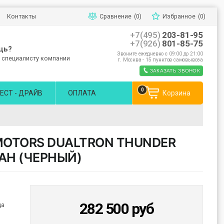
Контакты
Сравнение
(0)
Избранное
(0)
+7(495)
203-81-95
+7(926)
801-85-75
щь?
Звоните ежедневно с 09:00 до 21:00
 специалисту компании
г. Москва - 15 пунктов самовывоза
ЗАКАЗАТЬ ЗВОНОК
0
ЕСТ - ДРАЙВ
ОПЛАТА
Корзина
MOTORS DUALTRON THUNDER
5AH (ЧЕРНЫЙ)
282 500
руб
да