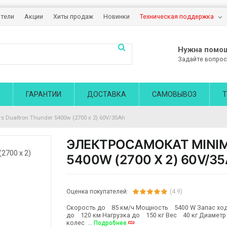
тели
Акции
Хиты продаж
Новинки
Техническая поддержка
Нужна помо
Задайте вопрос
ГАРАНТИИ
ДОСТАВКА
САМОВЫВОЗ
Т
s Dualtron Thunder 5400w (2700 х 2) 60V/35Ah
ЭЛЕКТРОСАМОКАТ MINI
5400W (2700 Х 2) 60V/3
Оценка покупателей:
(4.9)
Скорость до 85 км/ч Мощность 5400 W Запас хо
до 120 км Нагрузка до 150 кг Вес 40 кг Диаметр
колес ...
Подробнее