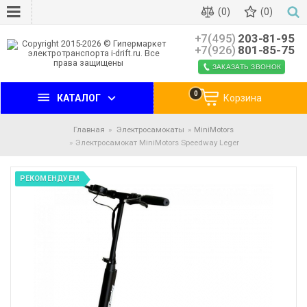
(0)
(0)
+7(495)
203-81-95
+7(926)
801-85-75
ЗАКАЗАТЬ ЗВОНОК
0
КАТАЛОГ
Корзина
Главная
Электросамокаты
MiniMotors
Электросамокат MiniMotors Speedway Leger
РЕКОМЕНДУЕМ