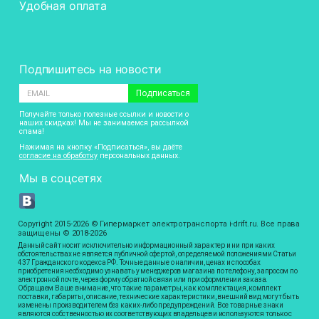
Удобная оплата
Подпишитесь на новости
Подписаться
Получайте только полезные ссылки и новости о
наших скидках! Мы не занимаемся рассылкой
спама!
Нажимая на кнопку «Подписаться», вы даёте
согласие на обработку
персональных данных.
Мы в соцсетях
Copyright 2015-2026 © Гипермаркет электротранспорта i-drift.ru. Все права
защищены © 2018-2026
Данный сайт носит исключительно информационный характер и ни при каких
обстоятельствах не является публичной офертой, определяемой положениями Статьи
437 Гражданского кодекса РФ. Точные данные о наличии, ценах и способах
приобретения необходимо узнавать у менеджеров магазина по телефону, запросом по
электронной почте, через форму обратной связи или при оформлении заказа.
Обращаем Ваше внимание, что такие параметры, как комплектация, комплект
поставки, габариты, описание, технические характеристики, внешний вид могут быть
изменены производителем без каких-либо предупреждений. Все товарные знаки
являются собственностью их соответствующих владельцев и используются только с