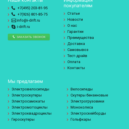
покупателям
+7(495)
203-81-95
Статьи
+7(926)
801-85-75
Новости
info@i-drift.ru
О нас
i-drift.ru
Гарантии
ЗАКАЗАТЬ ЗВОНОК
Преимущества
Доставка
Самовывоз
Тест-драйв
Оплата
Контакты
Мы предлагаем
Электровелосипеды
Велосипеды
Электроскутеры
Скутеры бензиновые
Электросамокаты
Электрогрузовики
Электромотоциклы
Моноколеса
Электроквадроциклы
Электроскейборды
Гироскутеры
Гольфкары