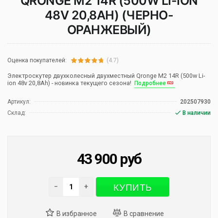
QRONGE M2 14R (500W LI-ION
48V 20,8AH) (ЧЕРНО-
ОРАНЖЕВЫЙ)
Оценка покупателей:
(4.7)
Электроскутер двухколесный двухместный Qronge M2 14R (500w Li-
ion 48v 20,8Ah) - новинка текущего сезона!
Подробнее
Артикул:
202507930
Склад:
В наличии
43 900
руб
КУПИТЬ
−
+