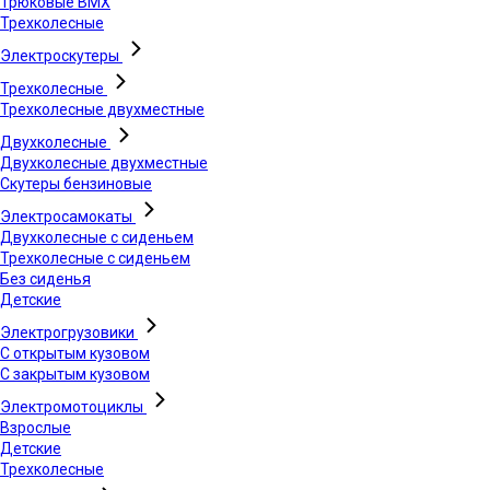
Трюковые BMX
Трехколесные
Электроскутеры
Трехколесные
Трехколесные двухместные
Двухколесные
Двухколесные двухместные
Скутеры бензиновые
Электросамокаты
Двухколесные с сиденьем
Трехколесные с сиденьем
Без сиденья
Детские
Электрогрузовики
С открытым кузовом
С закрытым кузовом
Электромотоциклы
Взрослые
Детские
Трехколесные