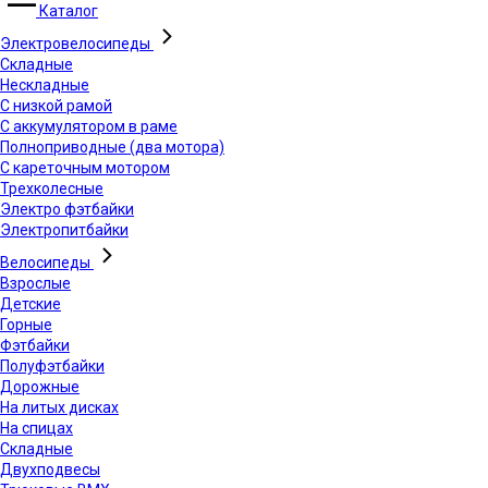
Каталог
Электровелосипеды
Складные
Нескладные
С низкой рамой
С аккумулятором в раме
Полноприводные (два мотора)
С кареточным мотором
Трехколесные
Электро фэтбайки
Электропитбайки
Велосипеды
Взрослые
Детские
Горные
Фэтбайки
Полуфэтбайки
Дорожные
На литых дисках
На спицах
Складные
Двухподвесы