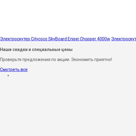
Электроскутер Citycoco SkyBoard Enisei Chopper 4000w
Электроскут
Наши скидки и специальные цены
Проверьте предложения по акции. Экономить приятно!
Смотреть все