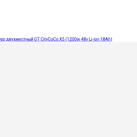
ер двухместный GT CityCoCo X5 (1200w 48v Li-ion 18Ah)