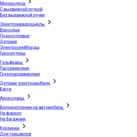
Моноколеса
С выдвижной ручкой
Без выдвижной ручки
Электроквадроциклы
Взрослые
Подростковые
Детские
Электроскейборды
Гироскутеры
Гольфкары
Пассажирские
Грузопассажирские
Детские электромобили
Багги
Аксессуары
Велокрепления на автомобиль
На фаркоп
На багажник
Корзинки
Для трициклов