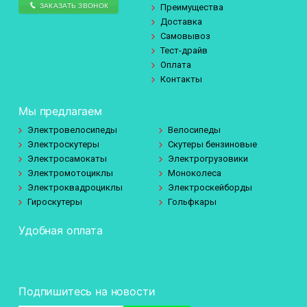
ЗАКАЗАТЬ ЗВОНОК
Преимущества
Доставка
Самовывоз
Тест-драйв
Оплата
Контакты
Мы предлагаем
Электровелосипеды
Велосипеды
Электроскутеры
Скутеры бензиновые
Электросамокаты
Электрогрузовики
Электромотоциклы
Моноколеса
Электроквадроциклы
Электроскейборды
Гироскутеры
Гольфкары
Удобная оплата
Подпишитесь на новости