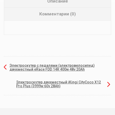
Описание
Комментарии (0)
Электроскутер с педалями (электровелосипед)
двухместный eRace FDD 14R 400w 48v 20Ah
Электроскутер двухместный iKingi CityCoco X12
Pro Plus (3999w 60v 28Ah)