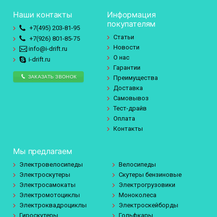
Наши контакты
Информация
покупателям
+7(495)
203-81-95
Статьи
+7(926)
801-85-75
Новости
info@i-drift.ru
О нас
i-drift.ru
Гарантии
ЗАКАЗАТЬ ЗВОНОК
Преимущества
Доставка
Самовывоз
Тест-драйв
Оплата
Контакты
Мы предлагаем
Электровелосипеды
Велосипеды
Электроскутеры
Скутеры бензиновые
Электросамокаты
Электрогрузовики
Электромотоциклы
Моноколеса
Электроквадроциклы
Электроскейборды
Гироскутеры
Гольфкары