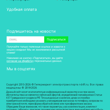
Удобная оплата
Подпишитесь на новости
Подписаться
Получайте только полезные ссылки и новости о
наших скидках! Мы не занимаемся рассылкой
спама!
Нажимая на кнопку «Подписаться», вы даёте
согласие на обработку
персональных данных.
Мы в соцсетях
Copyright 2015-2026 © Гипермаркет электротранспорта i-drift.ru. Все права
защищены © 2018-2026
Данный сайт носит исключительно информационный характер и ни при каких
обстоятельствах не является публичной офертой, определяемой положениями Статьи
437 Гражданского кодекса РФ. Точные данные о наличии, ценах и способах
приобретения необходимо узнавать у менеджеров магазина по телефону, запросом по
электронной почте, через форму обратной связи или при оформлении заказа.
Обращаем Ваше внимание, что такие параметры, как комплектация, комплект
поставки, габариты, описание, технические характеристики, внешний вид могут быть