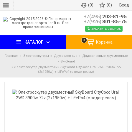
(0)
(0)
Вход
+7(495)
203-81-95
+7(926)
801-85-75
ЗАКАЗАТЬ ЗВОНОК
0
КАТАЛОГ
Корзина
Главная
Электроскутеры
Двухколесные
Двухколесные двухместные
SkyBoard
Электроскутер двухместный SkyBoard CityCoco Ural 2WD 3900w 72v
(2х1950w) + LiFePo4 (с подогревом)