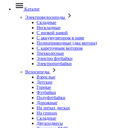
Каталог
Электровелосипеды
Складные
Нескладные
С низкой рамой
С аккумулятором в раме
Полноприводные (два мотора)
С кареточным мотором
Трехколесные
Электро фэтбайки
Электропитбайки
Велосипеды
Взрослые
Детские
Горные
Фэтбайки
Полуфэтбайки
Дорожные
На литых дисках
На спицах
Складные
Двухподвесы