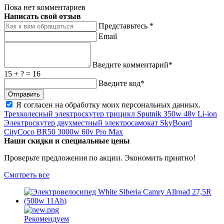
Пока нет комментариев
Написать свой отзыв
Представьтесь *
Email
Введите комментарий*
15 + ? = 16
Введите код*
Я согласен на обработку
моих персональных данных
.
Трехколесный электроскутер трицикл Sputnik 350w 48v Li-ion
Электроскутер двухместный электросамокат SkyBoard
CityCoco BR50 3000w 60v Pro Max
Наши скидки и специальные цены
Проверьте предложения по акции. Экономить приятно!
Смотреть все
Рекомендуем