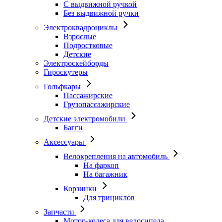
С выдвижной ручкой
Без выдвижной ручки
Электроквадроциклы
Взрослые
Подростковые
Детские
Электроскейборды
Гироскутеры
Гольфкары
Пассажирские
Грузопассажирские
Детские электромобили
Багги
Аксессуары
Велокрепления на автомобиль
На фаркоп
На багажник
Корзинки
Для трициклов
Запчасти
Мотор-колеса для велосипеда