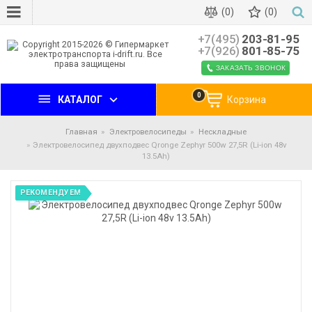
(0)
(0)
+7(495)
203-81-95
+7(926)
801-85-75
ЗАКАЗАТЬ ЗВОНОК
0
КАТАЛОГ
Корзина
Главная
Электровелосипеды
Нескладные
Электровелосипед двухподвес Qronge Zephyr 500w 27,5R (Li-ion 48v
13.5Ah)
РЕКОМЕНДУЕМ