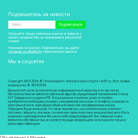
Подпишитесь на новости
Подписаться
Получайте только полезные ссылки и новости о
наших скидках! Мы не занимаемся рассылкой
спама!
Нажимая на кнопку «Подписаться», вы даёте
согласие на обработку
персональных данных.
Мы в соцсетях
Copyright 2015-2026 © Гипермаркет электротранспорта i-drift.ru. Все права
защищены © 2018-2026
Данный сайт носит исключительно информационный характер и ни при каких
обстоятельствах не является публичной офертой, определяемой положениями Статьи
437 Гражданского кодекса РФ. Точные данные о наличии, ценах и способах
приобретения необходимо узнавать у менеджеров магазина по телефону, запросом по
электронной почте, через форму обратной связи или при оформлении заказа.
Обращаем Ваше внимание, что такие параметры, как комплектация, комплект
поставки, габариты, описание, технические характеристики, внешний вид могут быть
изменены производителем без каких-либо предупреждений. Все товарные знаки
являются собственностью их соответствующих владельцев и используются только с
целью идентификации.
Объявления в Москве