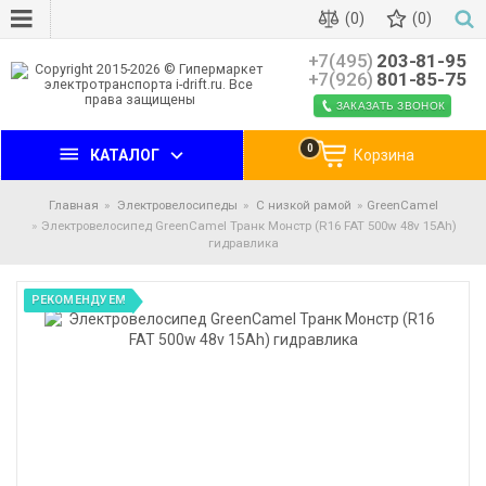
(0)
(0)
+7(495)
203-81-95
+7(926)
801-85-75
ЗАКАЗАТЬ ЗВОНОК
0
КАТАЛОГ
Корзина
Главная
Электровелосипеды
С низкой рамой
GreenCamel
Электровелосипед GreenCamel Транк Монстр (R16 FAT 500w 48v 15Ah)
гидравлика
РЕКОМЕНДУЕМ