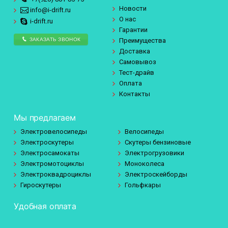
Новости
info@i-drift.ru
О нас
i-drift.ru
Гарантии
ЗАКАЗАТЬ ЗВОНОК
Преимущества
Доставка
Самовывоз
Тест-драйв
Оплата
Контакты
Мы предлагаем
Электровелосипеды
Велосипеды
Электроскутеры
Скутеры бензиновые
Электросамокаты
Электрогрузовики
Электромотоциклы
Моноколеса
Электроквадроциклы
Электроскейборды
Гироскутеры
Гольфкары
Удобная оплата