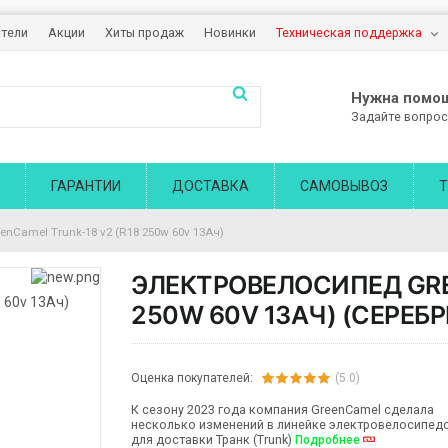
тели
Акции
Хиты продаж
Новинки
Техническая поддержка
Нужна помо
Задайте вопрос
ГАРАНТИИ
ДОСТАВКА
САМОВЫВОЗ
Т
enCamel Trunk-18 v2 (R18 250w 60v 13Aч)
ЭЛЕКТРОВЕЛОСИПЕД GRE
250W 60V 13AЧ) (СЕРЕБ
Оценка покупателей:
(5.0)
К сезону 2023 года компания GreenCamel сделала
несколько изменений в линейке электровелосипед
для доставки Транк (Trunk)
Подробнее