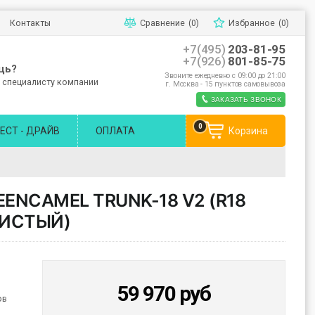
Контакты
Сравнение
(0)
Избранное
(0)
+7(495)
203-81-95
+7(926)
801-85-75
щь?
Звоните ежедневно с 09:00 до 21:00
 специалисту компании
г. Москва - 15 пунктов самовывоза
ЗАКАЗАТЬ ЗВОНОК
0
ЕСТ - ДРАЙВ
ОПЛАТА
Корзина
ENCAMEL TRUNK-18 V2 (R18
РИСТЫЙ)
59 970
руб
ов