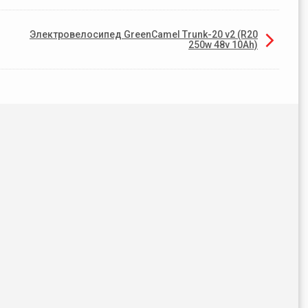
Электровелосипед GreenCamel Trunk-20 v2 (R20
250w 48v 10Ah)