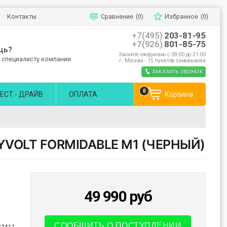
Контакты
Сравнение
(0)
Избранное
(0)
+7(495)
203-81-95
+7(926)
801-85-75
щь?
Звоните ежедневно с 09:00 до 21:00
 специалисту компании
г. Москва - 15 пунктов самовывоза
ЗАКАЗАТЬ ЗВОНОК
0
ЕСТ - ДРАЙВ
ОПЛАТА
Корзина
VOLT FORMIDABLE M1 (ЧЕРНЫЙ)
49 990
руб
СООБЩИТЬ О ПОСТУПЛЕНИИ
82411