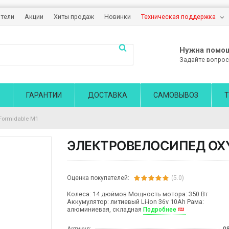
тели
Акции
Хиты продаж
Новинки
Техническая поддержка
Нужна помо
Задайте вопрос
ГАРАНТИИ
ДОСТАВКА
САМОВЫВОЗ
Т
Formidable M1
ЭЛЕКТРОВЕЛОСИПЕД OXY
Оценка покупателей:
(5.0)
Колеса: 14 дюймов Мощность мотора: 350 Вт
Аккумулятор: литиевый Li-ion 36v 10Ah Рама:
алюминиевая, складная
Подробнее
Артикул:
0