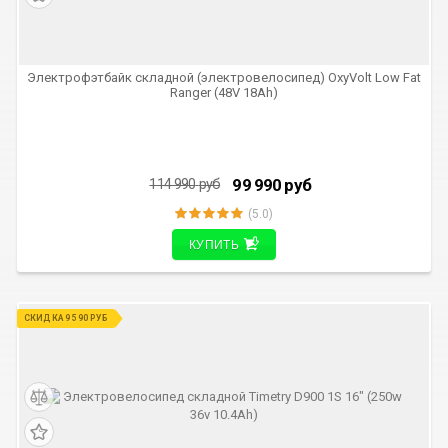
Электрофэтбайк складной (электровелосипед) OxyVolt Low Fat
Ranger (48V 18Ah)
99 990
руб
114 990
руб
(5.0)
КУПИТЬ
СКИДКА 9 590 РУБ