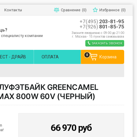
Контакты
Сравнение
(0)
Избранное
(0)
+7(495)
203-81-95
+7(926)
801-85-75
щь?
Звоните ежедневно с 09:00 до 21:00
 специалисту компании
г. Москва - 15 пунктов самовывоза
ЗАКАЗАТЬ ЗВОНОК
0
ЕСТ - ДРАЙВ
ОПЛАТА
Корзина
ЛУФЭТБАЙК GREENCAMEL
MAX 800W 60V (ЧЕРНЫЙ)
66 970
руб
on
а!