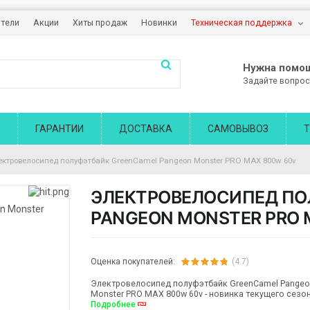
тели
Акции
Хиты продаж
Новинки
Техническая поддержка
Нужна помо
Задайте вопрос
ГАРАНТИИ
ДОСТАВКА
САМОВЫВОЗ
Т
ектровелосипед полуфэтбайк GreenCamel Pangeon Monster PRO MAX 800w 60v
ЭЛЕКТРОВЕЛОСИПЕД ПО
PANGEON MONSTER PRO 
Оценка покупателей:
(4.7)
Электровелосипед полуфэтбайк GreenCamel Pange
Monster PRO MAX 800w 60v - новинка текущего сезон
Подробнее