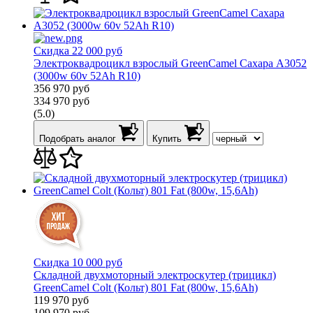
Скидка 22 000 руб
Электроквадроцикл взрослый GreenCamel Сахара A3052
(3000w 60v 52Ah R10)
356 970
руб
334 970
руб
(5.0)
Подобрать аналог
Купить
Скидка 10 000 руб
Складной двухмоторный электроскутер (трицикл)
GreenCamel Colt (Кольт) 801 Fat (800w, 15,6Ah)
119 970
руб
109 970
руб