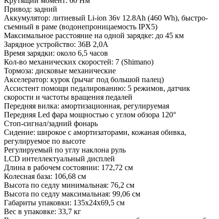
Крутящий момент: 60 Нм
Привод: задний
Аккумулятор: литиевый Li-ion 36v 12.8Ah (460 Wh), быстро-
съемный в раме (водонепроницаемость IPX5)
Максимальное расстояние на одной зарядке: до 45 км
Зарядное устройство: 36В 2,0А
Время зарядки: около 6,5 часов
Кол-во механических скоростей: 7 (Shimano)
Тормоза: дисковые механические
Акселератор: курок (рычаг под большой палец)
Ассистент помощи педалированию: 5 режимов, датчик
скорости и частоты вращения педалей
Передняя вилка: амортизационная, регулируемая
Передняя Led фара мощностью с углом обзора 120°
Стоп-сигнал/задний фонарь
Сидение: широкое с амортизаторами, кожаная обивка,
регулируемое по высоте
Регулируемый по углу наклона руль
LCD интеллектуальный дисплей
Длина в рабочем состоянии: 172,72 см
Колесная база: 106,68 см
Высота по седлу минимальная: 76,2 см
Высота по седлу максимальная: 99,06 см
Габариты упаковки: 135х24х69,5 см
Вес в упаковке: 33,7 кг