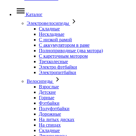
Каталог
Электровелосипеды
Складные
Нескладные
С низкой рамой
С аккумулятором в раме
Полноприводные (два мотора)
С кареточным мотором
Трехколесные
Электро фэтбайки
Электропитбайки
Велосипеды
Взрослые
Детские
Горные
Фэтбайки
Полуфэтбайки
Дорожные
На литых дисках
На спицах
Складные
Двухподвесы