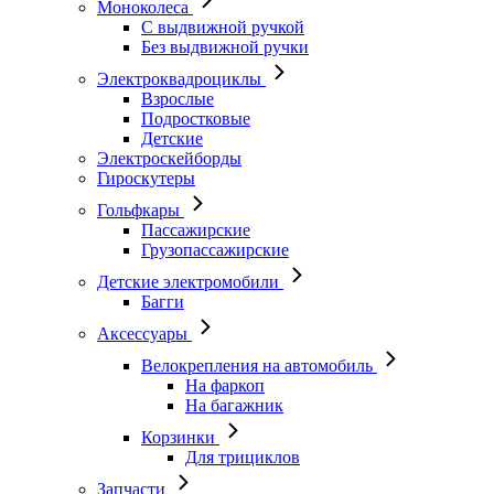
Моноколеса
С выдвижной ручкой
Без выдвижной ручки
Электроквадроциклы
Взрослые
Подростковые
Детские
Электроскейборды
Гироскутеры
Гольфкары
Пассажирские
Грузопассажирские
Детские электромобили
Багги
Аксессуары
Велокрепления на автомобиль
На фаркоп
На багажник
Корзинки
Для трициклов
Запчасти