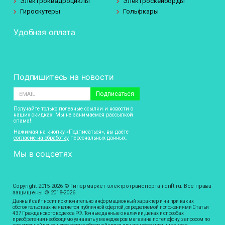
Электроквадроциклы
Электроскейборды
Гироскутеры
Гольфкары
Удобная оплата
Подпишитесь на новости
Подписаться
Получайте только полезные ссылки и новости о
наших скидках! Мы не занимаемся рассылкой
спама!
Нажимая на кнопку «Подписаться», вы даёте
согласие на обработку
персональных данных.
Мы в соцсетях
Copyright 2015-2026 © Гипермаркет электротранспорта i-drift.ru. Все права
защищены © 2018-2026
Данный сайт носит исключительно информационный характер и ни при каких
обстоятельствах не является публичной офертой, определяемой положениями Статьи
437 Гражданского кодекса РФ. Точные данные о наличии, ценах и способах
приобретения необходимо узнавать у менеджеров магазина по телефону, запросом по