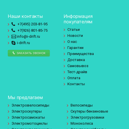
Наши контакты
Информация
покупателям
+7(495)
203-81-95
Статьи
+7(926)
801-85-75
Новости
info@i-drift.ru
О нас
i-drift.ru
Гарантии
ЗАКАЗАТЬ ЗВОНОК
Преимущества
Доставка
Самовывоз
Тест-драйв
Оплата
Контакты
Мы предлагаем
Электровелосипеды
Велосипеды
Электроскутеры
Скутеры бензиновые
Электросамокаты
Электрогрузовики
Электромотоциклы
Моноколеса