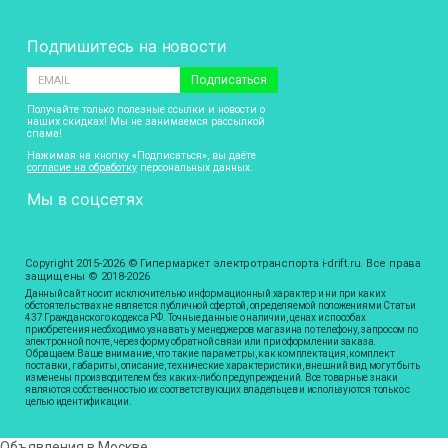
Подпишитесь на новости
Подписаться
Получайте только полезные ссылки и новости о
наших скидках! Мы не занимаемся рассылкой
спама!
Нажимая на кнопку «Подписаться», вы даёте
согласие на обработку
персональных данных.
Мы в соцсетях
Copyright 2015-2026 © Гипермаркет электротранспорта i-drift.ru. Все права
защищены © 2018-2026
Данный сайт носит исключительно информационный характер и ни при каких
обстоятельствах не является публичной офертой, определяемой положениями Статьи
437 Гражданского кодекса РФ. Точные данные о наличии, ценах и способах
приобретения необходимо узнавать у менеджеров магазина по телефону, запросом по
электронной почте, через форму обратной связи или при оформлении заказа.
Обращаем Ваше внимание, что такие параметры, как комплектация, комплект
поставки, габариты, описание, технические характеристики, внешний вид могут быть
изменены производителем без каких-либо предупреждений. Все товарные знаки
являются собственностью их соответствующих владельцев и используются только с
целью идентификации.
Объявления в Москве