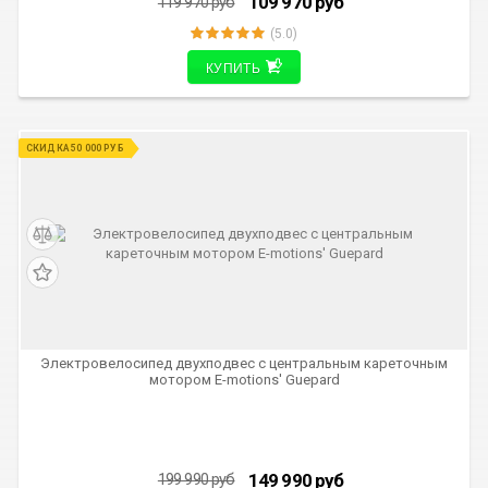
109 970
руб
119 970
руб
(5.0)
КУПИТЬ
СКИДКА 50 000 РУБ
Электровелосипед двухподвес с центральным кареточным
мотором E-motions' Guepard
149 990
руб
199 990
руб