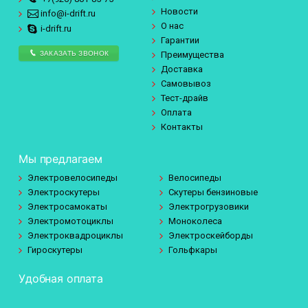
Новости
info@i-drift.ru
О нас
i-drift.ru
Гарантии
ЗАКАЗАТЬ ЗВОНОК
Преимущества
Доставка
Самовывоз
Тест-драйв
Оплата
Контакты
Мы предлагаем
Электровелосипеды
Велосипеды
Электроскутеры
Скутеры бензиновые
Электросамокаты
Электрогрузовики
Электромотоциклы
Моноколеса
Электроквадроциклы
Электроскейборды
Гироскутеры
Гольфкары
Удобная оплата