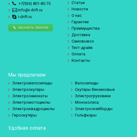
Статьи
+7(926)
801-85-75
Новости
info@i-drift.ru
О нас
i-drift.ru
Гарантии
ЗАКАЗАТЬ ЗВОНОК
Преимущества
Доставка
Самовывоз
Тест-драйв
Оплата
Контакты
Мы предлагаем
Электровелосипеды
Велосипеды
Электроскутеры
Скутеры бензиновые
Электросамокаты
Электрогрузовики
Электромотоциклы
Моноколеса
Электроквадроциклы
Электроскейборды
Гироскутеры
Гольфкары
Удобная оплата