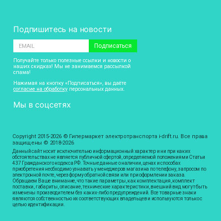
Подпишитесь на новости
Подписаться
Получайте только полезные ссылки и новости о
наших скидках! Мы не занимаемся рассылкой
спама!
Нажимая на кнопку «Подписаться», вы даёте
согласие на обработку
персональных данных.
Мы в соцсетях
Copyright 2015-2026 © Гипермаркет электротранспорта i-drift.ru. Все права
защищены © 2018-2026
Данный сайт носит исключительно информационный характер и ни при каких
обстоятельствах не является публичной офертой, определяемой положениями Статьи
437 Гражданского кодекса РФ. Точные данные о наличии, ценах и способах
приобретения необходимо узнавать у менеджеров магазина по телефону, запросом по
электронной почте, через форму обратной связи или при оформлении заказа.
Обращаем Ваше внимание, что такие параметры, как комплектация, комплект
поставки, габариты, описание, технические характеристики, внешний вид могут быть
изменены производителем без каких-либо предупреждений. Все товарные знаки
являются собственностью их соответствующих владельцев и используются только с
целью идентификации.