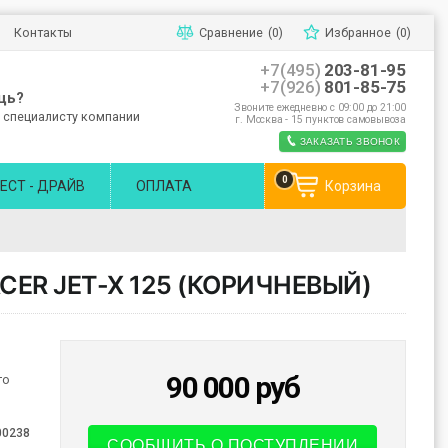
Контакты
Сравнение
(0)
Избранное
(0)
+7(495)
203-81-95
+7(926)
801-85-75
щь?
Звоните ежедневно с 09:00 до 21:00
 специалисту компании
г. Москва - 15 пунктов самовывоза
ЗАКАЗАТЬ ЗВОНОК
0
ЕСТ - ДРАЙВ
ОПЛАТА
Корзина
ER JET-X 125 (КОРИЧНЕВЫЙ)
90 000
руб
го
00238
СООБЩИТЬ О ПОСТУПЛЕНИИ