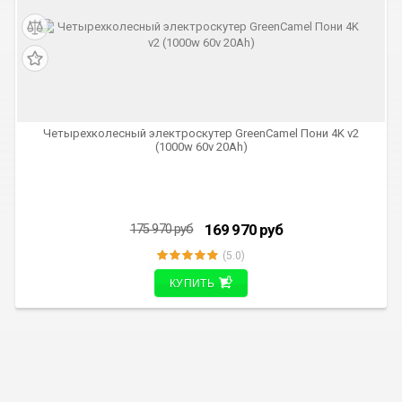
СКИДКА 6 000 РУБ
Четырехколесный электроскутер GreenCamel Пони 4K v2
(1000w 60v 20Ah)
169 970
руб
175 970
руб
(5.0)
КУПИТЬ