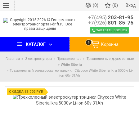
(0)
(0)
Вход
+7(495)
203-81-95
+7(926)
801-85-75
ЗАКАЗАТЬ ЗВОНОК
0
КАТАЛОГ
Корзина
Главная
Электроскутеры
Трехколесные
Трехколесные двухместные
White Siberia
Трехколесный электроскутер трицикл Citycoco White Siberia Ikra 5000w Li-
ion 60v 31Ah
СКИДКА 13 000 РУБ