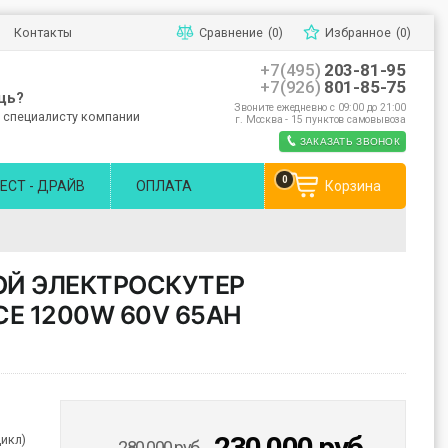
Контакты
Сравнение
(0)
Избранное
(0)
+7(495)
203-81-95
+7(926)
801-85-75
щь?
Звоните ежедневно с 09:00 до 21:00
 специалисту компании
г. Москва - 15 пунктов самовывоза
ЗАКАЗАТЬ ЗВОНОК
0
ЕСТ - ДРАЙВ
ОПЛАТА
Корзина
ОЙ ЭЛЕКТРОСКУТЕР
CE 1200W 60V 65AH
230 000
руб
цикл)
280 000
руб