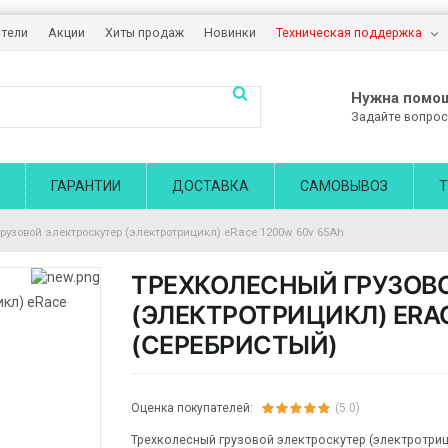
тели
Акции
Хиты продаж
Новинки
Техническая поддержка
Нужна помо
Задайте вопрос
ГАРАНТИИ
ДОСТАВКА
САМОВЫВОЗ
Т
рузовой электроскутер (электротрицикл) eRace 1200w 60v 65Ah
ТРЕХКОЛЕСНЫЙ ГРУЗОВ
(ЭЛЕКТРОТРИЦИКЛ) ERA
(СЕРЕБРИСТЫЙ)
Оценка покупателей:
(5.0)
Трехколесный грузовой электроскутер (электротри