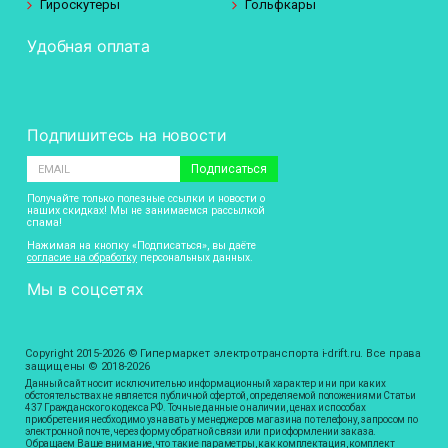
Гироскутеры
Гольфкары
Удобная оплата
Подпишитесь на новости
Подписаться
Получайте только полезные ссылки и новости о
наших скидках! Мы не занимаемся рассылкой
спама!
Нажимая на кнопку «Подписаться», вы даёте
согласие на обработку
персональных данных.
Мы в соцсетях
Copyright 2015-2026 © Гипермаркет электротранспорта i-drift.ru. Все права
защищены © 2018-2026
Данный сайт носит исключительно информационный характер и ни при каких
обстоятельствах не является публичной офертой, определяемой положениями Статьи
437 Гражданского кодекса РФ. Точные данные о наличии, ценах и способах
приобретения необходимо узнавать у менеджеров магазина по телефону, запросом по
электронной почте, через форму обратной связи или при оформлении заказа.
Обращаем Ваше внимание, что такие параметры, как комплектация, комплект