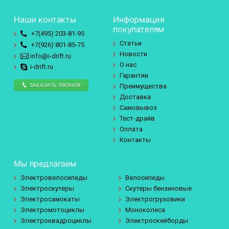
Наши контакты
Информация
покупателям
+7(495)
203-81-95
Статьи
+7(926)
801-85-75
Новости
info@i-drift.ru
О нас
i-drift.ru
Гарантии
ЗАКАЗАТЬ ЗВОНОК
Преимущества
Доставка
Самовывоз
Тест-драйв
Оплата
Контакты
Мы предлагаем
Электровелосипеды
Велосипеды
Электроскутеры
Скутеры бензиновые
Электросамокаты
Электрогрузовики
Электромотоциклы
Моноколеса
Электроквадроциклы
Электроскейборды