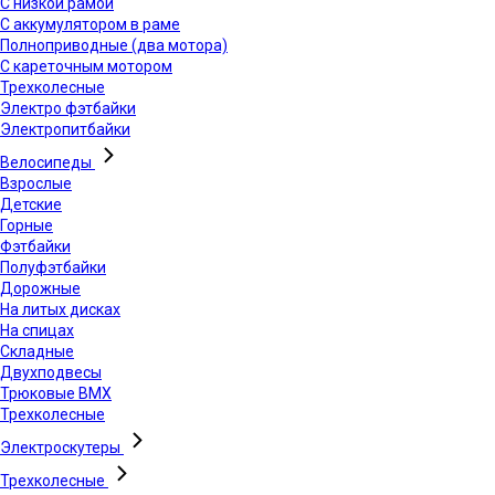
С низкой рамой
С аккумулятором в раме
Полноприводные (два мотора)
С кареточным мотором
Трехколесные
Электро фэтбайки
Электропитбайки
Велосипеды
Взрослые
Детские
Горные
Фэтбайки
Полуфэтбайки
Дорожные
На литых дисках
На спицах
Складные
Двухподвесы
Трюковые BMX
Трехколесные
Электроскутеры
Трехколесные