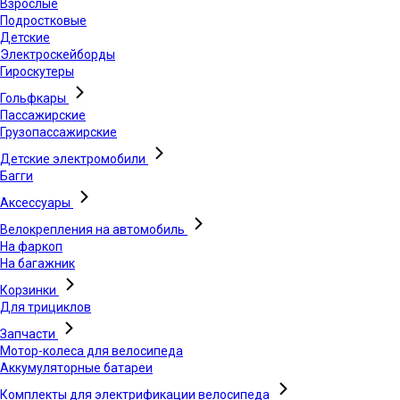
Взрослые
Подростковые
Детские
Электроскейборды
Гироскутеры
Гольфкары
Пассажирские
Грузопассажирские
Детские электромобили
Багги
Аксессуары
Велокрепления на автомобиль
На фаркоп
На багажник
Корзинки
Для трициклов
Запчасти
Мотор-колеса для велосипеда
Аккумуляторные батареи
Комплекты для электрификации велосипеда