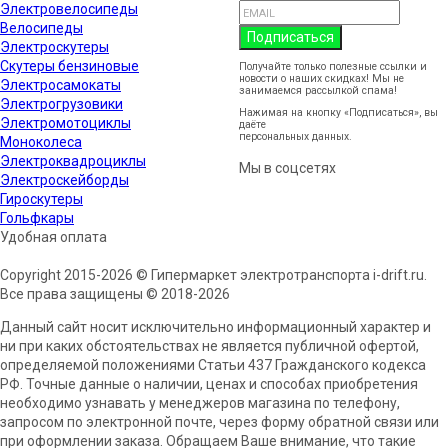
Электровелосипеды
Велосипеды
Подписаться
Электроскутеры
Скутеры бензиновые
Получайте только полезные ссылки и
новости о наших скидках! Мы не
Электросамокаты
занимаемся рассылкой спама!
Электрогрузовики
Нажимая на кнопку «Подписаться», вы
Электромотоциклы
даёте
согласие на обработку
персональных данных.
Моноколеса
Электроквадроциклы
Мы в соцсетях
Электроскейборды
Гироскутеры
Гольфкары
Удобная оплата
Copyright 2015-2026 © Гипермаркет электротранспорта i-drift.ru.
Все права защищены © 2018-2026
Данный сайт носит исключительно информационный характер и
ни при каких обстоятельствах не является публичной офертой,
определяемой положениями Статьи 437 Гражданского кодекса
РФ. Точные данные о наличии, ценах и способах приобретения
необходимо узнавать у менеджеров магазина по телефону,
запросом по электронной почте, через форму обратной связи или
при оформлении заказа. Обращаем Ваше внимание, что такие