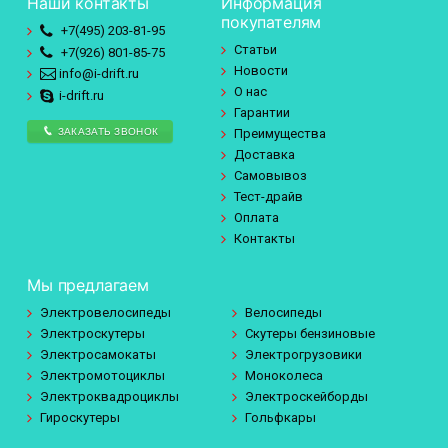
Наши контакты
Информация
покупателям
+7(495)
203-81-95
Статьи
+7(926)
801-85-75
Новости
info@i-drift.ru
О нас
i-drift.ru
Гарантии
ЗАКАЗАТЬ ЗВОНОК
Преимущества
Доставка
Самовывоз
Тест-драйв
Оплата
Контакты
Мы предлагаем
Электровелосипеды
Велосипеды
Электроскутеры
Скутеры бензиновые
Электросамокаты
Электрогрузовики
Электромотоциклы
Моноколеса
Электроквадроциклы
Электроскейборды
Гироскутеры
Гольфкары