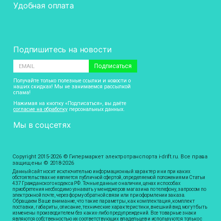
Удобная оплата
Подпишитесь на новости
Подписаться
Получайте только полезные ссылки и новости о
наших скидках! Мы не занимаемся рассылкой
спама!
Нажимая на кнопку «Подписаться», вы даёте
согласие на обработку
персональных данных.
Мы в соцсетях
Copyright 2015-2026 © Гипермаркет электротранспорта i-drift.ru. Все права
защищены © 2018-2026
Данный сайт носит исключительно информационный характер и ни при каких
обстоятельствах не является публичной офертой, определяемой положениями Статьи
437 Гражданского кодекса РФ. Точные данные о наличии, ценах и способах
приобретения необходимо узнавать у менеджеров магазина по телефону, запросом по
электронной почте, через форму обратной связи или при оформлении заказа.
Обращаем Ваше внимание, что такие параметры, как комплектация, комплект
поставки, габариты, описание, технические характеристики, внешний вид могут быть
изменены производителем без каких-либо предупреждений. Все товарные знаки
являются собственностью их соответствующих владельцев и используются только с