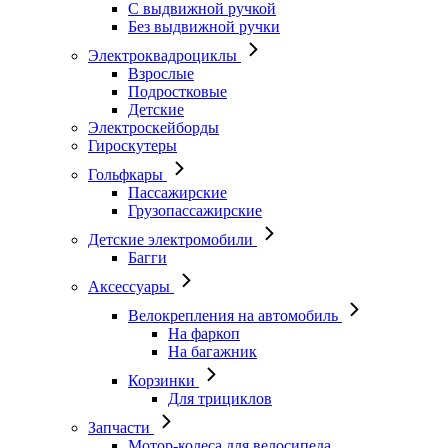
С выдвижной ручкой
Без выдвижной ручки
Электроквадроциклы
Взрослые
Подростковые
Детские
Электроскейборды
Гироскутеры
Гольфкары
Пассажирские
Грузопассажирские
Детские электромобили
Багги
Аксессуары
Велокрепления на автомобиль
На фаркоп
На багажник
Корзинки
Для трициклов
Запчасти
Мотор-колеса для велосипеда