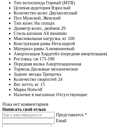
Тип велосипеда
Горный (MTB)
Целевая аудитория
Взрослый
Количество колес
Двухколесный
Пол
Мужской, Женский
Тип колес
На спицах
Диаметр колес, дюймов
29
Стиль катания
All mountain
Максимальная нагрузка, кг
100
Конструкция рамы
Нескладной
Материал рамы
Алюминиевый
Амортизация
Хардтейл (передняя амортизация)
Ростовка, см
175-190
Передняя вилка
Амортизационная
Тормоза
Дисковые механические
Задние звезды
Трещотка
Количество скоростей
24
Вес нетто, кг
15
Марка
Hotwolf
Наличие в магазинах
Отсутствующие
Пока нет комментариев
Написать свой отзыв
Представьтесь *
Email