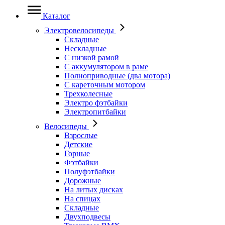
Каталог
Электровелосипеды
Складные
Нескладные
С низкой рамой
С аккумулятором в раме
Полноприводные (два мотора)
С кареточным мотором
Трехколесные
Электро фэтбайки
Электропитбайки
Велосипеды
Взрослые
Детские
Горные
Фэтбайки
Полуфэтбайки
Дорожные
На литых дисках
На спицах
Складные
Двухподвесы