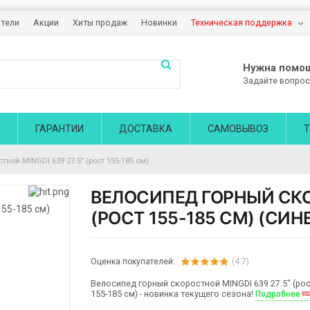
тели
Акции
Хиты продаж
Новинки
Техническая поддержка
Нужна помо
Задайте вопрос
ГАРАНТИИ
ДОСТАВКА
САМОВЫВОЗ
Т
ной MINGDI 639 27.5" (рост 155-185 см)
ВЕЛОСИПЕД ГОРНЫЙ СКОР
(РОСТ 155-185 СМ) (СИН
Оценка покупателей:
(4.7)
Велосипед горный скоростной MINGDI 639 27.5" (ро
155-185 см) - новинка текущего сезона!
Подробнее