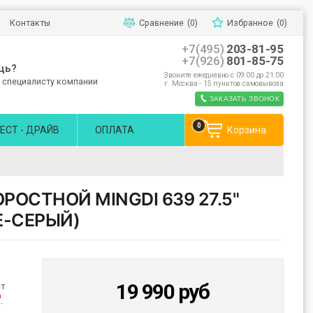
Контакты
Сравнение
(0)
Избранное
(0)
+7(495)
203-81-95
+7(926)
801-85-75
щь?
Звоните ежедневно с 09:00 до 21:00
 специалисту компании
г. Москва - 15 пунктов самовывоза
ЗАКАЗАТЬ ЗВОНОК
0
ЕСТ - ДРАЙВ
ОПЛАТА
Корзина
ОСТНОЙ MINGDI 639 27.5"
Е-СЕРЫЙ)
19 990
руб
ст