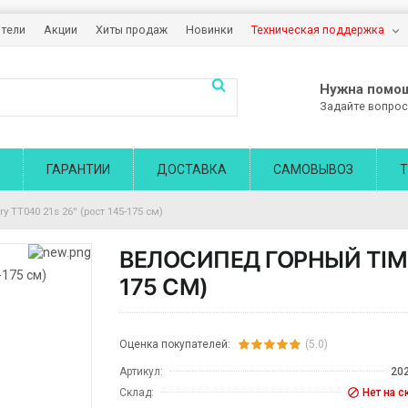
тели
Акции
Хиты продаж
Новинки
Техническая поддержка
Нужна помо
Задайте вопрос
ГАРАНТИИ
ДОСТАВКА
САМОВЫВОЗ
Т
 TT040 21s 26'' (рост 145-175 см)
ВЕЛОСИПЕД ГОРНЫЙ TIMET
175 СМ)
Оценка покупателей:
(5.0)
Артикул:
20
Склад:
Нет на с