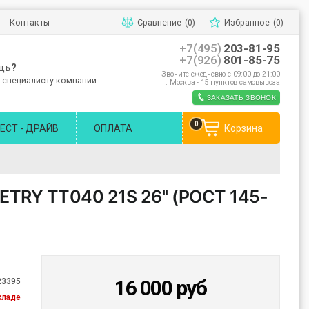
Контакты
Сравнение
(0)
Избранное
(0)
+7(495)
203-81-95
+7(926)
801-85-75
щь?
Звоните ежедневно с 09:00 до 21:00
 специалисту компании
г. Москва - 15 пунктов самовывоза
ЗАКАЗАТЬ ЗВОНОК
0
ЕСТ - ДРАЙВ
ОПЛАТА
Корзина
RY TT040 21S 26'' (РОСТ 145-
16 000
руб
23395
кладе