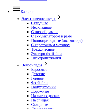
Каталог
Электровелосипеды
Складные
Нескладные
С низкой рамой
С аккумулятором в раме
Полноприводные (два мотора)
С кареточным мотором
Трехколесные
Электро фэтбайки
Электропитбайки
Велосипеды
Взрослые
Детские
Горные
Фэтбайки
Полуфэтбайки
Дорожные
На литых дисках
На спицах
Складные
Двухподвесы