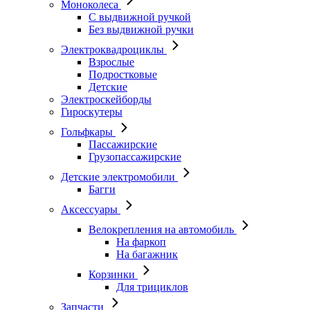
Моноколеса
С выдвижной ручкой
Без выдвижной ручки
Электроквадроциклы
Взрослые
Подростковые
Детские
Электроскейборды
Гироскутеры
Гольфкары
Пассажирские
Грузопассажирские
Детские электромобили
Багги
Аксессуары
Велокрепления на автомобиль
На фаркоп
На багажник
Корзинки
Для трициклов
Запчасти